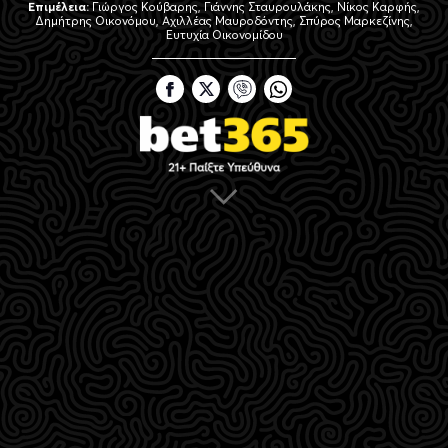
Επιμέλεια:
Γιώργος Κούβαρης,
Γιάννης Σταυρουλάκης,
Νίκος Καρφής,
Δημήτρης Οικονόμου,
Αχιλλέας Μαυροδόντης,
Σπύρος Μαρκεζίνης,
Ευτυχία Οικονομίδου