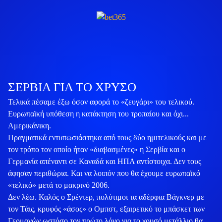
ΣΕΡΒΊΑ ΓΙΑ ΤΟ ΧΡΥΣΌ
Τελικά πέσαμε έξω όσον αφορά το «ζευγάρι» του τελικού.
Ευρωπαϊκή υπόθεση η κατάκτηση του τροπαίου και όχι...
Αμερικάνικη.
Πραγματικά εντυπωσιάστηκα από τους δύο ημιτελικούς και με
τον τρόπο τον οποίο ήταν «διαβασμένες» η Σερβία και ο
Γερμανία απέναντι σε Καναδά και ΗΠΑ αντίστοιχα. Δεν τους
άφησαν περιθώρια. Και να λοιπόν που θα έχουμε ευρωπαϊκό
«τελικό» μετά το μακρινό 2006.
Δεν λέω. Καλός ο Σρέντερ, πολύτιμοι τα αδέρφια Βάγκνερ με
τον Τάις, κρυφός «άσος» ο Ομπστ, εξαιρετικό το μπάσκετ των
Γερμανών ωστόσο τον πρώτο λόγο για το χρυσό μετάλλιο θα