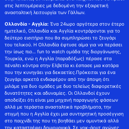
στις λεπτομέρειες με δεδομένη την εξαιρετική
ανασταλτική λειτουργία των Γάλλων.
Ολλανδία - Αγγλία:
Ένα 24ωρο αργότερα στον έτερο
ημιτελικό, Ολλανδία και Αγγλία κοντράρονται για το
δεύτερο εισιτήριο που θα συμπληρώσει το ζευγάρι
του τελικού. Η Ολλανδία έφτυσε αίμα για να περάσει
την ίσως πιο... fun to watch ομάδα της διοργάνωσης,
Τουρκία, ενώ η Αγγλία (παραδόξως) πέρασε στα
πέναλτι κόντρα στην Ελβετία κι έσπασε μια κατάρα
που την κυνηγάει για δεκαετίες.Πρόκειται για ένα
ζευγάρι αρκετά ενδιαφέρον από την άποψη ότι
μιλάμε για δυο ομάδες με δυο τελείως διαφορετικές
δυνατότητες και αδυναμίες. Οι Ολλανδοί έχουν
αποδείξει ότι είναι μια μηχανή παραγωγής φάσεων
αλλά με τεράστια ανασταλτικά προβλήματα, την
στιγμή που η Αγγλία έχει μια συντηρητική προσέγγιση
στο παιχνίδι της που τη βοηθάει μεν αμυντικά αλλά
την καταστρέφει δημιουργικά. Σε νοκ-άουτ αγώνες